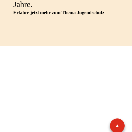
Jahre.
Erfahre jetzt mehr zum Thema Jugendschutz
IMPRESSUM
DATENSCHUTZ
AGB
SHOP-AGB
WIDERRUFSBELEHRUNG
VERTRAG WIDERRUFEN
Facebook
Instagram
© 2026 HERBSTHÄUSER
▲