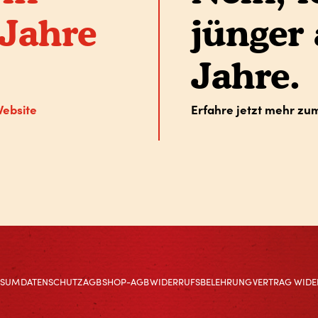
 Jahre
jünger 
Jahre.
Website
Erfahre jetzt mehr z
SSUM
DATENSCHUTZ
AGB
SHOP-AGB
WIDERRUFSBELEHRUNG
VERTRAG WIDE